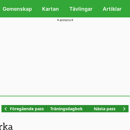
Gemenskap
Kartan
Tävlingar
Artiklar
annons
Kop
Föregående pass
Träningsdagbok
Nästa pass
rka