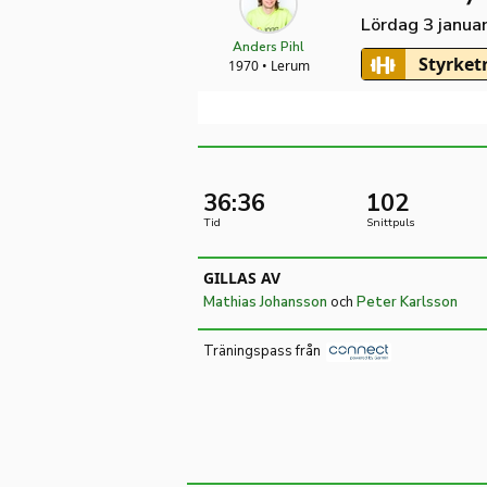
Lördag 3 janua
Anders Pihl
Styrket
1970 • Lerum
36:36
102
Tid
Snittpuls
GILLAS AV
Mathias Johansson
och
Peter Karlsson
Träningspass från