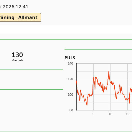
ri 2026 12:41
räning - Allmänt
130
PULS
Maxpuls
140
120
100
80
5
10
15