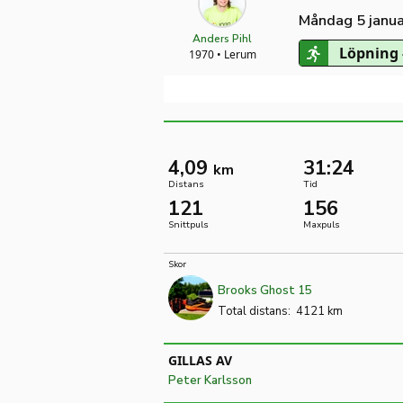
Måndag 5 janua
Anders Pihl
Löpning 
1970 • Lerum
4,09
31:24
km
Distans
Tid
121
156
Snittpuls
Maxpuls
Skor
Brooks Ghost 15
Total distans:
4121 km
GILLAS AV
Peter Karlsson