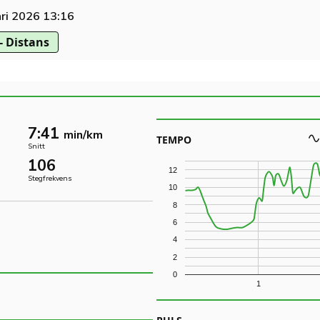
ri 2026 13:16
- Distans
7:41
min/km
TEMPO
Snitt
106
12
Stegfrekvens
10
8
6
4
2
0
1