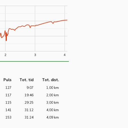
2
3
4
Puls
Tot. tid
Tot. dist.
127
9:07
1,00 km
117
19:46
2,00 km
115
29:25
3,00 km
141
31:12
4,00 km
153
31:24
4,09 km