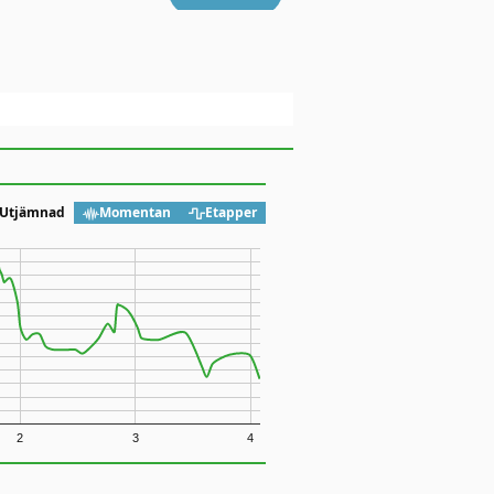
Utjämnad
Momentan
Etapper
2
3
4