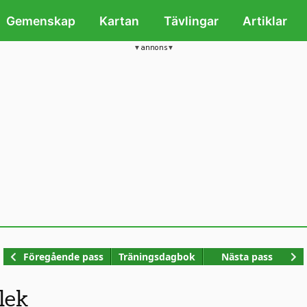
Gemenskap
Kartan
Tävlingar
Artiklar
annons
Kop
Föregående pass
Träningsdagbok
Nästa pass
lek