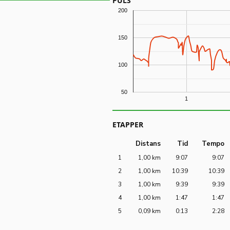
PULS
200
150
100
50
1
ETAPPER
Distans
Tid
Tempo
1
1,00 km
9:07
9:07
2
1,00 km
10:39
10:39
3
1,00 km
9:39
9:39
4
1,00 km
1:47
1:47
5
0,09 km
0:13
2:28