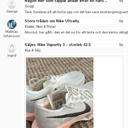
Någon mer som tappar andan efter en hård ...
tis
Övrigt
George
Tack, funderar på att kolla upp om det kan vara ansträngningsas
Stora tråden om Nike Ultrafly
tis
Kläder, Skor & Prylar
Mathias
Absolut, har gått i den en del nu för att testa och den känns riktigt
Johansson
Säljes: Nike Vaporfly 3 - storlek 42.5
tis
Köp & Sälj
Ingrid