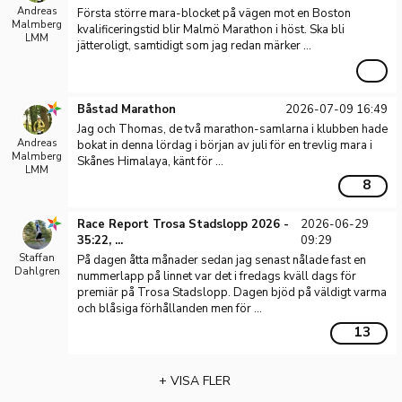
Andreas
Första större mara-blocket på vägen mot en Boston
Malmberg
kvalificeringstid blir Malmö Marathon i höst. Ska bli
LMM
jätteroligt, samtidigt som jag redan märker ...
Båstad Marathon
2026-07-09 16:49
Jag och Thomas, de två marathon-samlarna i klubben hade
Andreas
bokat in denna lördag i början av juli för en trevlig mara i
Malmberg
Skånes Himalaya, känt för ...
LMM
8
Race Report Trosa Stadslopp 2026 -
2026-06-29
35:22, ...
09:29
Staffan
På dagen åtta månader sedan jag senast nålade fast en
Dahlgren
nummerlapp på linnet var det i fredags kväll dags för
premiär på Trosa Stadslopp. Dagen bjöd på väldigt varma
och blåsiga förhållanden men för ...
13
+ VISA FLER