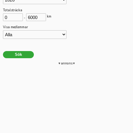
Totalsträcka
km
-
Visa medlemmar
annons