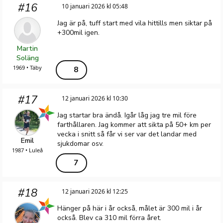
#16
10 januari 2026 kl 05:48
Jag är på, tuff start med vila hittills men siktar på
+300mil igen.
Martin
Soläng
1969 • Täby
8
#17
12 januari 2026 kl 10:30
Jag startar bra ändå. Igår låg jag tre mil före
farthållaren. Jag kommer att sikta på 50+ km per
vecka i snitt så får vi ser var det landar med
Emil
sjukdomar osv.
1987 • Luleå
7
#18
12 januari 2026 kl 12:25
Hänger på här i år också, målet är 300 mil i år
också. Blev ca 310 mil förra året.