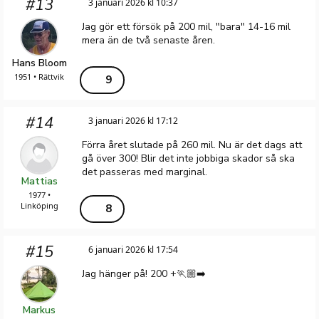
#13
3 januari 2026 kl 10:37
Jag gör ett försök på 200 mil, "bara" 14-16 mil
mera än de två senaste åren.
Hans Bloom
1951 • Rättvik
9
#14
3 januari 2026 kl 17:12
Förra året slutade på 260 mil. Nu är det dags att
gå över 300! Blir det inte jobbiga skador så ska
det passeras med marginal.
Mattias
1977 •
Linköping
8
#15
6 januari 2026 kl 17:54
Jag hänger på! 200 +🏃🏼‍➡️
Markus