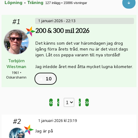
Löpning
Träning
•
127 inlägg
•
15886 visningar
#1
1 januari 2026 - 22:13
200 & 300 mil 2026
Det känns som det var häromdagen jag drog
igång förra årets tråd, men nu är det visst dags
igen. Låt oss peppa varann till nya stordåd!
Torbjörn
Westman
Jag inledde året med åtta mycket lugna kilometer.
1961 •
Oskarshamn
10
#2
1 januari 2026 kl 23:19
Jag är på