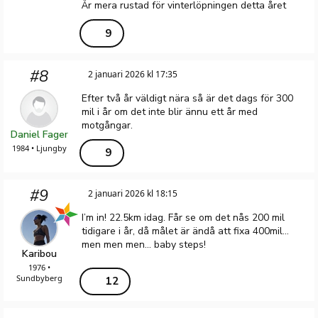
Är mera rustad för vinterlöpningen detta året
9
#8
2 januari 2026 kl 17:35
Efter två år väldigt nära så är det dags för 300
mil i år om det inte blir ännu ett år med
motgångar.
Daniel Fager
1984 • Ljungby
9
#9
2 januari 2026 kl 18:15
I’m in! 22.5km idag. Får se om det nås 200 mil
tidigare i år, då målet är ändå att fixa 400mil...
men men men... baby steps!
Karibou
1976 •
Sundbyberg
12