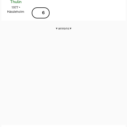
Thulin
1977 •
Hässleholm
6
annons