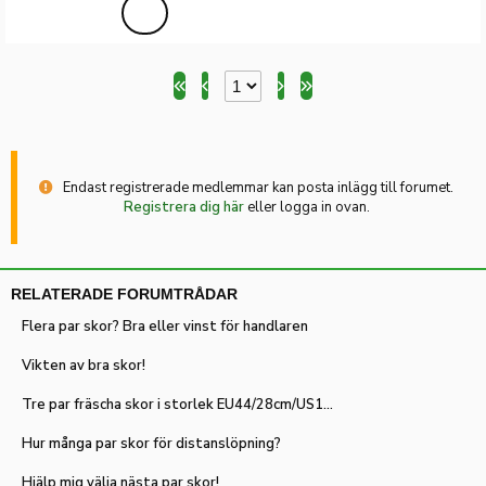
Endast registrerade medlemmar kan posta inlägg till forumet.
Registrera dig här
eller logga in ovan.
RELATERADE FORUMTRÅDAR
Flera par skor? Bra eller vinst för handlaren
Vikten av bra skor!
Tre par fräscha skor i storlek EU44/28cm/US10 säljes
Hur många par skor för distanslöpning?
Hjälp mig välja nästa par skor!