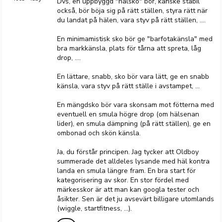
Dvs, en uppbyggd "hälsko" bör, kanske stabil
också, bör böja sig på rätt ställen, styra rätt när
du landat på hälen, vara styv på rätt ställen, ....
En minimamistisk sko bör ge "barfotakänsla" med
bra markkänsla, plats för tårna att spreta, låg
drop, ....
En lättare, snabb, sko bör vara lätt, ge en snabb
känsla, vara styv på rätt ställe i avstampet, ...
En mängdsko bör vara skonsam mot fötterna med
eventuell en smula högre drop (om hälsenan
lider), en smula dämpning (på rätt ställen), ge en
ombonad och skön känsla.
Ja, du förstår principen. Jag tycker att Oldboy
summerade det alldeles lysande med häl kontra
landa en smula längre fram. En bra start för
kategorisering av skor. En stor fördel med
märkesskor är att man kan googla tester och
åsikter. Sen är det ju avsevärt billigare utomlands
(wiggle, startfitness, ...).