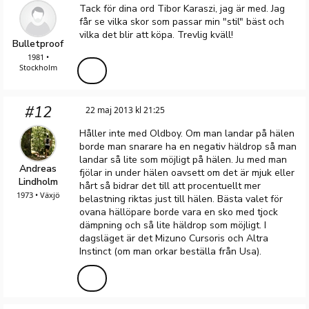
Tack för dina ord Tibor Karaszi, jag är med. Jag
får se vilka skor som passar min "stil" bäst och
vilka det blir att köpa. Trevlig kväll!
Bulletproof
1981 •
Stockholm
#12
22 maj 2013 kl 21:25
Håller inte med Oldboy. Om man landar på hälen
borde man snarare ha en negativ häldrop så man
landar så lite som möjligt på hälen. Ju med man
Andreas
fjölar in under hälen oavsett om det är mjuk eller
Lindholm
hårt så bidrar det till att procentuellt mer
1973 • Växjö
belastning riktas just till hälen. Bästa valet för
ovana hällöpare borde vara en sko med tjock
dämpning och så lite häldrop som möjligt. I
dagsläget är det Mizuno Cursoris och Altra
Instinct (om man orkar beställa från Usa).