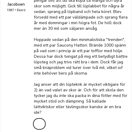
pengar dvs att du ska köpa så många och dyra
Jacobsen
skor som möjligtt. Gick till löplabbet för några år
1987 • Ekerö
sedan, sprang på löpband och hela köret. Blev
försedd med ett par väldämpade och sprang flera
år med domningar i min högra fot. De höll dock
mer än 30 mil som säljaren ansåg.
Hoppade sedan på den minimalistiska "trenden",
med ett par Saucony Hattori. Brände 1000 spänn
på vad som i princip är ett par tofflor med hölje.
Dessa har dock tvingat på mig ett betydligt bättre
löpsteg och jag trivs rätt bra i dem. Dock får jag
små knäproblem vid turer över två mil, vilket iof
inte behöver bero på skorna.
Jag anser att din löpteknk är mycket viktigare för
2) än vad valet av skor är. Och för att skola den
tycker jag du inte ska packa in dina fötter med för
mycket stöd och dämpning. Så kallade
lättviktskor eller tävlingsskor kanske är en bra
ide?