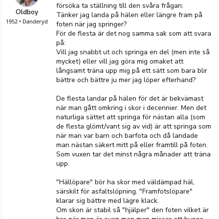
försöka ta ställning till den svåra frågan:
Oldboy
Tänker jag landa på hälen eller längre fram på
1952 • Danderyd
foten när jag springer?
För de flesta är det nog samma sak som att svara
på:
Vill jag snabbt ut och springa en del (men inte så
mycket) eller vill jag göra mig omaket att
långsamt träna upp mig på ett sätt som bara blir
bättre och bättre ju mer jag löper efterhand?
De flesta landar på hälen för det är bekvämast
när man gått omkring i skor i decennier. Men det
naturliga sättet att springa för nästan alla (som
de flesta glömt/vant sig av vid) är att springa som
när man var barn och barfota och då landade
man nästan säkert mitt på eller framtill på foten.
Som vuxen tar det minst några månader att träna
upp.
"Hällöpare" bör ha skor med väldämpad häl,
särskilt för asfaltslöpning. "Framfotslöpare"
klarar sig bättre med lägre klack.
Om skon är stabil så "hjälper" den foten vilket är