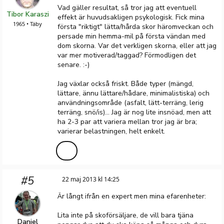
Vad gäller resultat, så tror jag att eventuell
Tibor Karaszi
effekt är huvudsakligen psykologisk. Fick mina
1965 • Täby
första "riktigt" lätta/hårda skor häromveckan och
persade min hemma-mil på första vändan med
dom skorna. Var det verkligen skorna, eller att jag
var mer motiverad/taggad? Förmodligen det
senare. :-)
Jag växlar också friskt. Både typer (mängd,
lättare, ännu lättare/hådare, minimalistiska) och
användningsområde (asfalt, lätt-terräng, lerig
terräng, snö/is)... Jag är nog lite insnöad, men att
ha 2-3 par att variera mellan tror jag är bra;
varierar belastningen, helt enkelt.
#5
22 maj 2013 kl 14:25
Är långt ifrån en expert men mina efarenheter:
Lita inte på skoförsäljare, de vill bara tjäna
Daniel