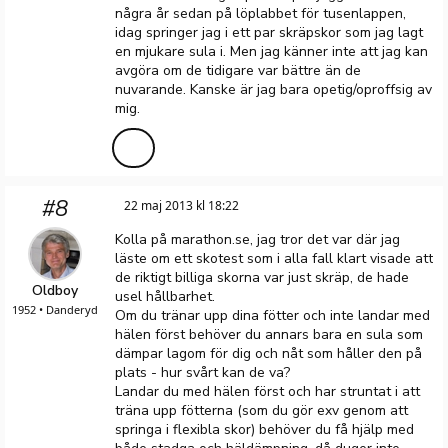
några år sedan på löplabbet för tusenlappen,
idag springer jag i ett par skräpskor som jag lagt
en mjukare sula i. Men jag känner inte att jag kan
avgöra om de tidigare var bättre än de
nuvarande. Kanske är jag bara opetig/oproffsig av
mig.
#8
22 maj 2013 kl 18:22
Kolla på marathon.se, jag tror det var där jag
läste om ett skotest som i alla fall klart visade att
de riktigt billiga skorna var just skräp, de hade
Oldboy
usel hållbarhet.
1952 • Danderyd
Om du tränar upp dina fötter och inte landar med
hälen först behöver du annars bara en sula som
dämpar lagom för dig och nåt som håller den på
plats - hur svårt kan de va?
Landar du med hälen först och har struntat i att
träna upp fötterna (som du gör exv genom att
springa i flexibla skor) behöver du få hjälp med