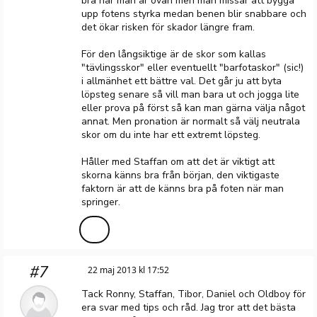
bra när man är ovan men man missar att bygga
upp fotens styrka medan benen blir snabbare och
det ökar risken för skador längre fram.
För den långsiktige är de skor som kallas
"tävlingsskor" eller eventuellt "barfotaskor" (sic!)
i allmänhet ett bättre val. Det går ju att byta
löpsteg senare så vill man bara ut och jogga lite
eller prova på först så kan man gärna välja något
annat. Men pronation är normalt så välj neutrala
skor om du inte har ett extremt löpsteg.
Håller med Staffan om att det är viktigt att
skorna känns bra från början, den viktigaste
faktorn är att de känns bra på foten när man
springer.
#7
22 maj 2013 kl 17:52
Tack Ronny, Staffan, Tibor, Daniel och Oldboy för
era svar med tips och råd. Jag tror att det bästa