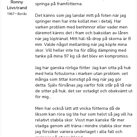
Ronny
springa på framfötterna.
Lövstrand
1967 • Borås
Det känns som jag landar mitt på foten när jag
springer men har inte kollat mer i detalj. Har
varken problem med benhinnor eller vader men
däremot känns det i fram och baksidan av låren
när jag löptränat. Mitt häl-tå-drop på skorna är 8
mm. Valde något mellanting när jag köpte mina
skor. Vill heller inte ha för dålig dämpning med
tanke på mina 97 kg så det blev en kompromiss.
Jag har ganska rörliga fötter. Jag kan sitta på huk
med hela fotsulorna i marken utan problem, vet
många som tittar konstigt på mig när jag gör
detta. Själv förvånas jag varför folk står på tå när
de sitter på huk, det ser ostadigt och obekvämt ut
för mig...
Men har också lätt att vricka fötterna då de
liksom kan röra sig lite hur som helst så jag vill ha
relativt stabila skor. Visst man kanske får mer
stadga genom att träna i mindre stabila skor men
jag försöker variera underlaget i alla fall och