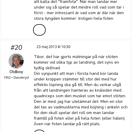
att kalla det "framfota". När man landar mer
under sig så spelar det mindre roll vad som tar i
först - mer intressant är vad som är där när den
stora tyngden kommer: troligen hela foten.
#20
23 maj 2013 kl 10:30
Tibor, det har gjorts mätningar på när stöten
kommer vid olika typ av landning, det syns en
tydlig skillnad.
Oldboy
Din synpunkt att man i första hand bör landa
1952 • Danderyd
under kroppen stämmer till stor del med hur
effektiv löpning ska gå till. Men du verkar utgå
från att landningen hanteras av knäleden med
quadriceps som den muskel som tar emot stöten.
Den är med, jag har utelämnat det. Men en stor
del tas av vadmusklerna med böjning i ankeln och
för den skull spelar det roll om man landar
framtill på foten eller på hela foten (eller hälen).
Även när foten landar på rätt plats.