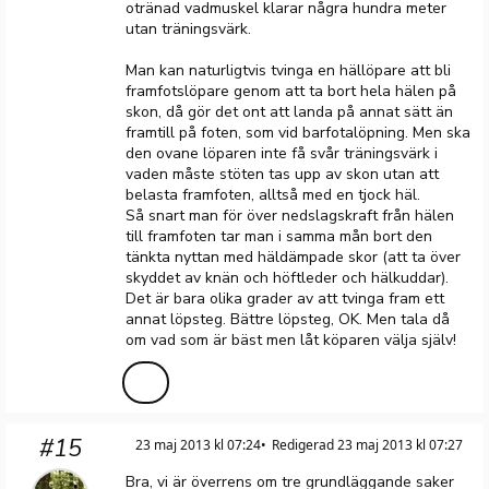
otränad vadmuskel klarar några hundra meter
utan träningsvärk.
Man kan naturligtvis tvinga en hällöpare att bli
framfotslöpare genom att ta bort hela hälen på
skon, då gör det ont att landa på annat sätt än
framtill på foten, som vid barfotalöpning. Men ska
den ovane löparen inte få svår träningsvärk i
vaden måste stöten tas upp av skon utan att
belasta framfoten, alltså med en tjock häl.
Så snart man för över nedslagskraft från hälen
till framfoten tar man i samma mån bort den
tänkta nyttan med häldämpade skor (att ta över
skyddet av knän och höftleder och hälkuddar).
Det är bara olika grader av att tvinga fram ett
annat löpsteg. Bättre löpsteg, OK. Men tala då
om vad som är bäst men låt köparen välja själv!
#15
23 maj 2013 kl 07:24
Redigerad 23 maj 2013 kl 07:27
Bra, vi är överrens om tre grundläggande saker