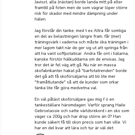
Javisst, alla (nästan) borde landa mitt på eller
framtill på foten men de som vägrar löper större
risk för skador med mindre dämpning under
hälen.
Jag förstår din tanke, med t ex Altra får somliga
en del av belastningen längre fram, får (mer)
träningsvärk i vaderna och måste öka träningen i
mer lagom takt när de ger sig ut att springa från
att ha varit soffpotatisar. Andra får ont i hälarna,
kanske förstör hälkuddarna om de envisas. Jag
tror det är fel väg att gå. Nu när en massa
skofabrikanter hakat på "barfotatrenden" borde
det gå att få skoförsäljarna att bli lite mer
"framåtlutande" så att de kunder som orkar
tänka lite får göra medvetna val.
En väl påläst skoförsäljare gav mig f ö en
tankeställare häromdagen: Varför sprang Haile
Gebrselassie och satte världsrekord i en sko som
väger ca 200g och har drop större än 0? Han
kunde säkert få till skon precis som han ville. Vi
har en del kvar att lära och tur är väl det.