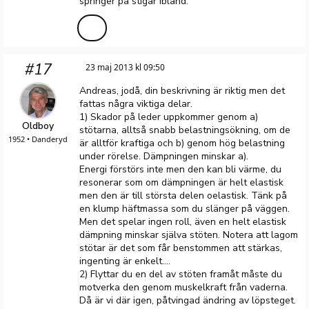
springer på stigar ibland.
#17
23 maj 2013 kl 09:50
Andreas, jodå, din beskrivning är riktig men det
fattas några viktiga delar.
1) Skador på leder uppkommer genom a)
Oldboy
stötarna, alltså snabb belastningsökning, om de
1952 • Danderyd
är alltför kraftiga och b) genom hög belastning
under rörelse. Dämpningen minskar a).
Energi förstörs inte men den kan bli värme, du
resonerar som om dämpningen är helt elastisk
men den är till största delen oelastisk. Tänk på
en klump häftmassa som du slänger på väggen.
Men det spelar ingen roll, även en helt elastisk
dämpning minskar själva stöten. Notera att lagom
stötar är det som får benstommen att stärkas,
ingenting är enkelt....
2) Flyttar du en del av stöten framåt måste du
motverka den genom muskelkraft från vaderna.
Då är vi där igen, påtvingad ändring av löpsteget.