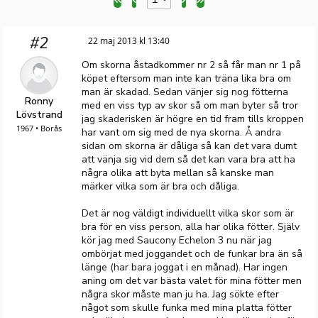
#2
22 maj 2013 kl 13:40
Om skorna åstadkommer nr 2 så får man nr 1 på
köpet eftersom man inte kan träna lika bra om
man är skadad. Sedan vänjer sig nog fötterna
Ronny
med en viss typ av skor så om man byter så tror
Lövstrand
jag skaderisken är högre en tid fram tills kroppen
1967 • Borås
har vant om sig med de nya skorna. Å andra
sidan om skorna är dåliga så kan det vara dumt
att vänja sig vid dem så det kan vara bra att ha
några olika att byta mellan så kanske man
märker vilka som är bra och dåliga.
Det är nog väldigt individuellt vilka skor som är
bra för en viss person, alla har olika fötter. Själv
kör jag med Saucony Echelon 3 nu när jag
ombörjat med joggandet och de funkar bra än så
länge (har bara joggat i en månad). Har ingen
aning om det var bästa valet för mina fötter men
några skor måste man ju ha. Jag sökte efter
något som skulle funka med mina platta fötter