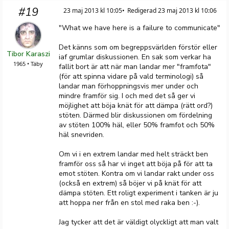
#19
23 maj 2013 kl 10:05
Redigerad 23 maj 2013 kl 10:06
"What we have here is a failure to communicate"
Det känns som om begreppsvärlden förstör eller
Tibor Karaszi
iaf grumlar diskussionen. En sak som verkar ha
1965 • Täby
fallit bort är att när man landar mer "framfota"
(för att spinna vidare på vald terminologi) så
landar man förhoppningsvis mer under och
mindre framför sig. I och med det så ger vi
möjlighet att böja knät för att dämpa (rätt ord?)
stöten. Därmed blir diskussionen om fördelning
av stöten 100% häl, eller 50% framfot och 50%
häl snevriden.
Om vi i en extrem landar med helt sträckt ben
framför oss så har vi inget att böja på för att ta
emot stöten. Kontra om vi landar rakt under oss
(också en extrem) så böjer vi på knät för att
dämpa stöten. Ett roligt experiment i tanken är ju
att hoppa ner från en stol med raka ben :-).
Jag tycker att det är väldigt olyckligt att man valt