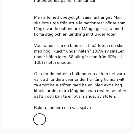
nåt beroende på hur man landar.
Men inte helt obetydligt i sammanhanget. Man
ska inte utgå från att alla motionärer börjar som
långklivande hällandare. Många ger sig ut med
korta steg och en landning mitt under foten.
Vad händer om du landar mitt på foten i en sko
med hög "klack" under hälen? 100% av smällen
under hälen igen. Så här går man från 50% till
100% helt i onödan.
Och för de extrema hällandarna är kan det vara
värt att fundera över under hur lång tid man vill
ta emot hela stöten med hälen. Med extra hög
klack tar det extra lång tid innan resten av foten
sätts i och kan ta emot sin andel av stöten.
Räkna, fundera och välj själva...