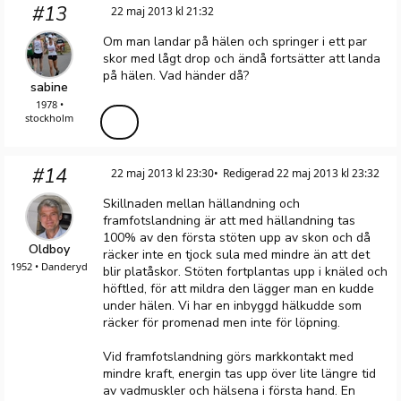
#13
22 maj 2013 kl 21:32
Om man landar på hälen och springer i ett par
skor med lågt drop och ändå fortsätter att landa
på hälen. Vad händer då?
sabine
1978 •
stockholm
#14
22 maj 2013 kl 23:30
Redigerad 22 maj 2013 kl 23:32
Skillnaden mellan hällandning och
framfotslandning är att med hällandning tas
100% av den första stöten upp av skon och då
Oldboy
räcker inte en tjock sula med mindre än att det
1952 • Danderyd
blir platåskor. Stöten fortplantas upp i knäled och
höftled, för att mildra den lägger man en kudde
under hälen. Vi har en inbyggd hälkudde som
räcker för promenad men inte för löpning.
Vid framfotslandning görs markkontakt med
mindre kraft, energin tas upp över lite längre tid
av vadmuskler och hälsena i första hand. En