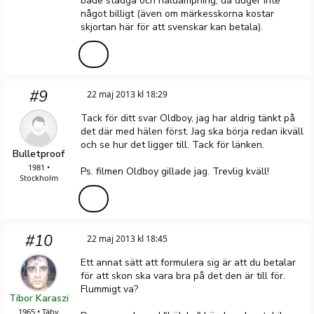
både stadga och häldämpning, då duger inte
något billigt (även om märkesskorna kostar
skjortan här för att svenskar kan betala).
#9
22 maj 2013 kl 18:29
Tack för ditt svar Oldboy, jag har aldrig tänkt på
det där med hälen först. Jag ska börja redan ikväll
och se hur det ligger till. Tack för länken.
Bulletproof
1981 •
Ps. filmen Oldboy gillade jag. Trevlig kväll!
Stockholm
#10
22 maj 2013 kl 18:45
Ett annat sätt att formulera sig är att du betalar
för att skon ska vara bra på det den är till för.
Flummigt va?
Tibor Karaszi
1965 • Täby