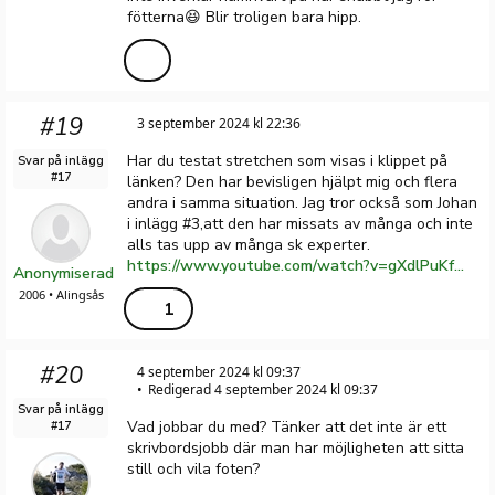
fötterna😆 Blir troligen bara hipp.
#19
3 september 2024 kl 22:36
Har du testat stretchen som visas i klippet på
Svar på inlägg
#17
länken? Den har bevisligen hjälpt mig och flera
andra i samma situation. Jag tror också som Johan
i inlägg #3,att den har missats av många och inte
alls tas upp av många sk experter.
https://www.youtube.com/watch?v=gXdlPuKfyXs&t=79s
Anonymiserad
2006 • Alingsås
1
#20
4 september 2024 kl 09:37
Redigerad 4 september 2024 kl 09:37
Svar på inlägg
Vad jobbar du med? Tänker att det inte är ett
#17
skrivbordsjobb där man har möjligheten att sitta
still och vila foten?