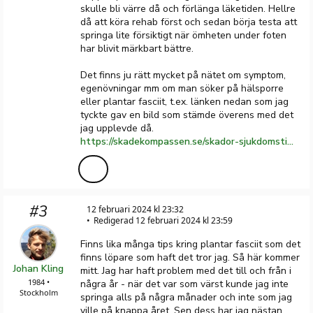
skulle bli värre då och förlänga läketiden. Hellre
då att köra rehab först och sedan börja testa att
springa lite försiktigt när ömheten under foten
har blivit märkbart bättre.
Det finns ju rätt mycket på nätet om symptom,
egenövningar mm om man söker på hälsporre
eller plantar fasciit, t.ex. länken nedan som jag
tyckte gav en bild som stämde överens med det
jag upplevde då.
https://skadekompassen.se/skador-sjukdomstillstand/halsporre-plantar-fasciit/
#3
12 februari 2024 kl 23:32
Redigerad 12 februari 2024 kl 23:59
Finns lika många tips kring plantar fasciit som det
finns löpare som haft det tror jag. Så här kommer
Johan Kling
mitt. Jag har haft problem med det till och från i
1984 •
några år - när det var som värst kunde jag inte
Stockholm
springa alls på några månader och inte som jag
ville på knappa året. Sen dess har jag nästan