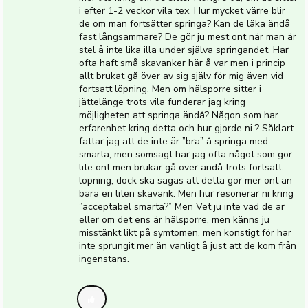
i efter 1-2 veckor vila tex. Hur mycket värre blir
de om man fortsätter springa? Kan de läka ändå
fast långsammare? De gör ju mest ont när man är
stel å inte lika illa under själva springandet. Har
ofta haft små skavanker här å var men i princip
allt brukat gå över av sig själv för mig även vid
fortsatt löpning. Men om hälsporre sitter i
jättelänge trots vila funderar jag kring
möjligheten att springa ändå? Någon som har
erfarenhet kring detta och hur gjorde ni ? Såklart
fattar jag att de inte är ”bra” å springa med
smärta, men somsagt har jag ofta något som gör
lite ont men brukar gå över ändå trots fortsatt
löpning, dock ska sägas att detta gör mer ont än
bara en liten skavank. Men hur resonerar ni kring
”acceptabel smärta?” Men Vet ju inte vad de är
eller om det ens är hälsporre, men känns ju
misstänkt likt på symtomen, men konstigt för har
inte sprungit mer än vanligt å just att de kom från
ingenstans.