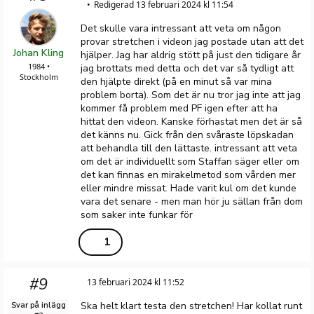
Redigerad 13 februari 2024 kl 11:54
Det skulle vara intressant att veta om någon
provar stretchen i videon jag postade utan att det
Johan Kling
hjälper. Jag har aldrig stött på just den tidigare år
1984 •
jag brottats med detta och det var så tydligt att
Stockholm
den hjälpte direkt (på en minut så var mina
problem borta). Som det är nu tror jag inte att jag
kommer få problem med PF igen efter att ha
hittat den videon. Kanske förhastat men det är så
det känns nu. Gick från den svåraste löpskadan
att behandla till den lättaste. intressant att veta
om det är individuellt som Staffan säger eller om
det kan finnas en mirakelmetod som vården mer
eller mindre missat. Hade varit kul om det kunde
vara det senare - men man hör ju sällan från dom
som saker inte funkar för
1
#9
13 februari 2024 kl 11:52
Ska helt klart testa den stretchen! Har kollat runt
Svar på inlägg