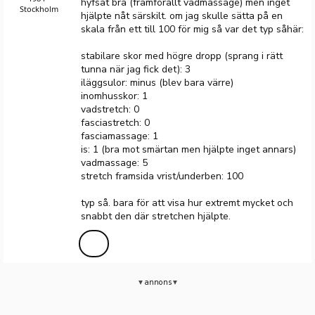
hyfsat bra (framförallt vadmassage) men inget
Stockholm
hjälpte nåt särskilt. om jag skulle sätta på en
skala från ett till 100 för mig så var det typ såhär:
stabilare skor med högre dropp (sprang i rätt
tunna när jag fick det): 3
iläggsulor: minus (blev bara värre)
inomhusskor: 1
vadstretch: 0
fasciastretch: 0
fasciamassage: 1
is: 1 (bra mot smärtan men hjälpte inget annars)
vadmassage: 5
stretch framsida vrist/underben: 100
typ så. bara för att visa hur extremt mycket och
snabbt den där stretchen hjälpte.
annons