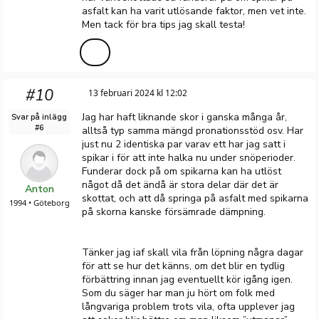
asfalt kan ha varit utlösande faktor, men vet inte.
Men tack för bra tips jag skall testa!
#10
13 februari 2024 kl 12:02
Jag har haft liknande skor i ganska många år,
Svar på inlägg
#6
alltså typ samma mängd pronationsstöd osv. Har
just nu 2 identiska par varav ett har jag satt i
spikar i för att inte halka nu under snöperioder.
Funderar dock på om spikarna kan ha utlöst
något då det ändå är stora delar där det är
Anton
skottat, och att då springa på asfalt med spikarna
1994 • Göteborg
på skorna kanske försämrade dämpning.
Tänker jag iaf skall vila från löpning några dagar
för att se hur det känns, om det blir en tydlig
förbättring innan jag eventuellt kör igång igen.
Som du säger har man ju hört om folk med
långvariga problem trots vila, ofta upplever jag