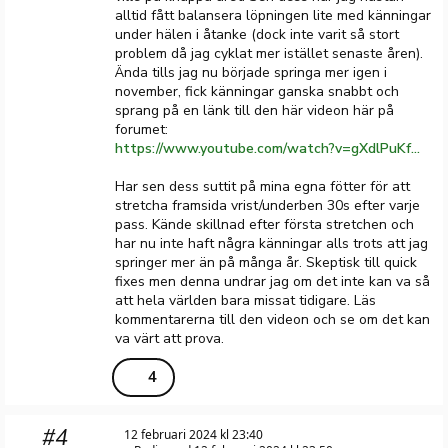
alltid fått balansera löpningen lite med känningar
under hälen i åtanke (dock inte varit så stort
problem då jag cyklat mer istället senaste åren).
Ända tills jag nu började springa mer igen i
november, fick känningar ganska snabbt och
sprang på en länk till den här videon här på
forumet:
https://www.youtube.com/watch?v=gXdlPuKfyXs&t=79s
Har sen dess suttit på mina egna fötter för att
stretcha framsida vrist/underben 30s efter varje
pass. Kände skillnad efter första stretchen och
har nu inte haft några känningar alls trots att jag
springer mer än på många år. Skeptisk till quick
fixes men denna undrar jag om det inte kan va så
att hela världen bara missat tidigare. Läs
kommentarerna till den videon och se om det kan
va värt att prova.
4
#4
12 februari 2024 kl 23:40