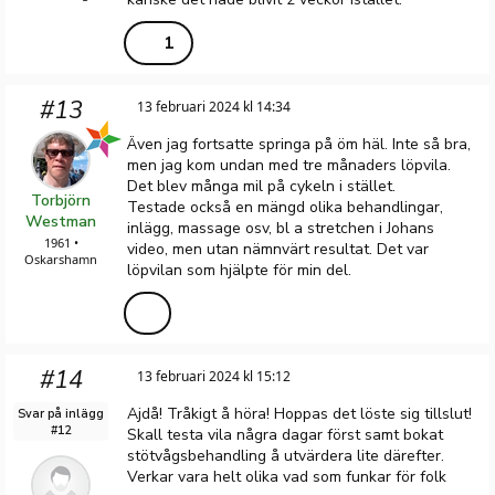
1
#13
13 februari 2024 kl 14:34
Även jag fortsatte springa på öm häl. Inte så bra,
men jag kom undan med tre månaders löpvila.
Det blev många mil på cykeln i stället.
Torbjörn
Testade också en mängd olika behandlingar,
Westman
inlägg, massage osv, bl a stretchen i Johans
1961 •
video, men utan nämnvärt resultat. Det var
Oskarshamn
löpvilan som hjälpte för min del.
#14
13 februari 2024 kl 15:12
Ajdå! Tråkigt å höra! Hoppas det löste sig tillslut!
Svar på inlägg
#12
Skall testa vila några dagar först samt bokat
stötvågsbehandling å utvärdera lite därefter.
Verkar vara helt olika vad som funkar för folk