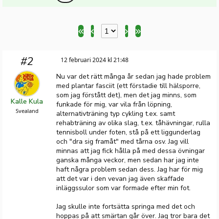
#2
12 februari 2024 kl 21:48
Nu var det rätt många år sedan jag hade problem
med plantar fasciit (ett förstadie till hälsporre,
som jag förstått det), men det jag minns, som
Kalle Kula
funkade för mig, var vila från löpning,
Svealand
alternativträning typ cykling t.ex. samt
rehabträning av olika slag, t.ex. tåhävningar, rulla
tennisboll under foten, stå på ett liggunderlag
och "dra sig framåt" med tårna osv. Jag vill
minnas att jag fick hålla på med dessa övningar
ganska många veckor, men sedan har jag inte
haft några problem sedan dess. Jag har för mig
att det var i den vevan jag även skaffade
inläggssulor som var formade efter min fot.
Jag skulle inte fortsätta springa med det och
hoppas på att smärtan går över. Jag tror bara det