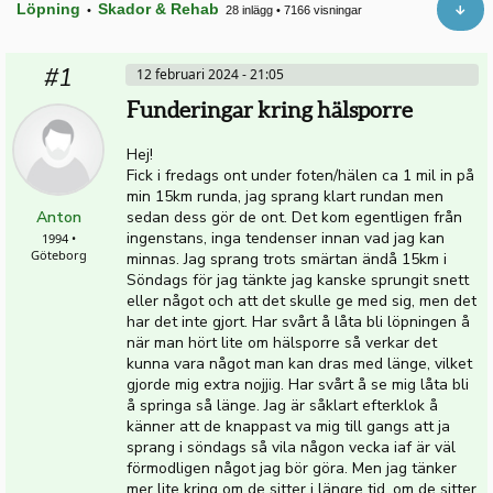
Löpning
Skador & Rehab
•
28 inlägg
•
7166 visningar
#1
12 februari 2024 - 21:05
Funderingar kring hälsporre
Hej!
Fick i fredags ont under foten/hälen ca 1 mil in på
min 15km runda, jag sprang klart rundan men
Anton
sedan dess gör de ont. Det kom egentligen från
ingenstans, inga tendenser innan vad jag kan
1994 •
Göteborg
minnas. Jag sprang trots smärtan ändå 15km i
Söndags för jag tänkte jag kanske sprungit snett
eller något och att det skulle ge med sig, men det
har det inte gjort. Har svårt å låta bli löpningen å
när man hört lite om hälsporre så verkar det
kunna vara något man kan dras med länge, vilket
gjorde mig extra nojjig. Har svårt å se mig låta bli
å springa så länge. Jag är såklart efterklok å
känner att de knappast va mig till gangs att ja
sprang i söndags så vila någon vecka iaf är väl
förmodligen något jag bör göra. Men jag tänker
mer lite kring om de sitter i längre tid, om de sitter