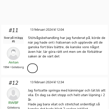
#11
13 februari 2024 kl 12:04
Stötvågsbehandling har jag funderat på, körde de
Svar på inlägg
#5
när jag hade ont i hälsenan och upplevde att de
ganska fort blev bättre, de kanske vore något
även här, lär göra rätt ont men om de förbättrar
saken är de värt det
Anton
1994 • Göteborg
#12
13 februari 2024 kl 12:34
Jag fortsatte springa med känningar och lät bli att
vila. En dag sa det stopp och helt utan löpning i 2
år.
RWBF
Hade jag bara vilat och stretchat ordentligt så
Göteborg
kanske det hade blivit 2 veckor istället.