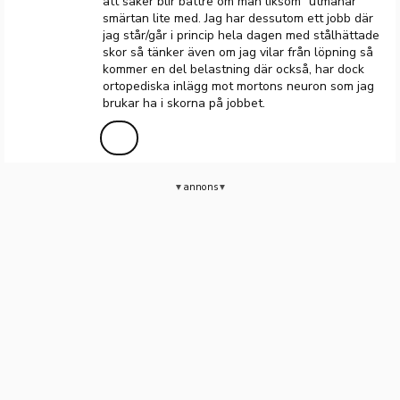
att saker blir bättre om man liksom ”utmanar”
smärtan lite med. Jag har dessutom ett jobb där
jag står/går i princip hela dagen med stålhättade
skor så tänker även om jag vilar från löpning så
kommer en del belastning där också, har dock
ortopediska inlägg mot mortons neuron som jag
brukar ha i skorna på jobbet.
annons