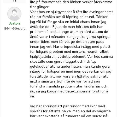
#3
lite på forumet och den länken verkar återkomma
fler gånger.
Varit hos en sjukgymnast å fått lite övningar samt
råd att försöka avstå löpning en stund. Tänker
jag väl iaf får ge vila en initial chans innan jag
Anton
avfärdar det. E just de man hört om folk har
1994 • Göteborg
problem så himla länge att man känt att om de
ändå varar i månader kan jag lika gärna springa
under tiden, men får väl ge det en liten paus
innan jag vet. Har ortopediska inlägg med pelott
för tidigare problem med mortons neuron vilket
hjälpt jättebra mot det problemet. Var hos samma
skoställe som gjort inlägget och fick typ
gelekuddar att ha under hälen, man kunde göra
inlägg för hälsporren med men det verkar om jag
förstått de rätt mer vara en tillfällig sak för att
mildra smärtan, tror inte de var för att sen
förhindra framtida problem utan lindra här och
nu, så jag körde med geleklumparna först för å
se.
Jag har sprungit ett par rundor med skor med
spikar i för att inte halka, men en del av vägarna
har varit skottade så funderar på om spikar på