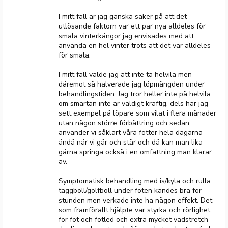
I mitt fall är jag ganska säker på att det
utlösande faktorn var ett par nya alldeles för
smala vinterkängor jag envisades med att
använda en hel vinter trots att det var alldeles
för smala.
I mitt fall valde jag att inte ta helvila men
däremot så halverade jag löpmängden under
behandlingstiden. Jag tror heller inte på helvila
om smärtan inte är väldigt kraftig, dels har jag
sett exempel på löpare som vilat i flera månader
utan någon större förbättring och sedan
använder vi såklart våra fötter hela dagarna
ändå när vi går och står och då kan man lika
gärna springa också i en omfattning man klarar
av.
Symptomatisk behandling med is/kyla och rulla
taggboll/golfboll under foten kändes bra för
stunden men verkade inte ha någon effekt. Det
som framförallt hjälpte var styrka och rörlighet
för fot och fotled och extra mycket vadstretch