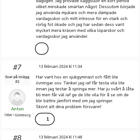
dagligen. Jag provade iläggsulor en kort period
vilket minskade smärtan något. Dessutom började
jag använda mjukare och mera dämpade
vardagsskor och mitt intresse för en stark och
rörlig fot ökade och jag har sedan dess varit
mycket mera kräsen med vilka löparskor och
vardagsskor jag använder.
#7
13 februari 2024 kl 11:34
Har varit hos en sjukgymnast och fått lite
Svar på inlägg
#2
övningar osv. Tänker jag iaf får testa vila lite
innan jag testar å springa mer. Har ju svårt å låta
bli men får väl iaf ge de lite vila för å se om de
blir bättre jämfört med om jag springer.
Skönt att dina problem försvann!
Anton
1994 • Göteborg
1
#8
13 februari 2024 kl 11:48