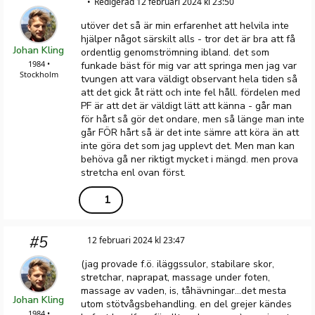
Redigerad 12 februari 2024 kl 23:50
utöver det så är min erfarenhet att helvila inte
hjälper något särskilt alls - tror det är bra att få
Johan Kling
ordentlig genomströmning ibland. det som
1984 •
funkade bäst för mig var att springa men jag var
Stockholm
tvungen att vara väldigt observant hela tiden så
att det gick åt rätt och inte fel håll. fördelen med
PF är att det är väldigt lätt att känna - går man
för hårt så gör det ondare, men så länge man inte
går FÖR hårt så är det inte sämre att köra än att
inte göra det som jag upplevt det. Men man kan
behöva gå ner riktigt mycket i mängd. men prova
stretcha enl ovan först.
1
#5
12 februari 2024 kl 23:47
(jag provade f.ö. iläggssulor, stabilare skor,
stretchar, naprapat, massage under foten,
massage av vaden, is, tåhävningar...det mesta
Johan Kling
utom stötvågsbehandling. en del grejer kändes
1984 •