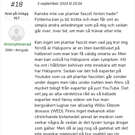
#18
3 september 2024 kl 20:34
Kanske inte var plantar fasciit Anton hade?
Svar på inlägg
#17
Fötterna kan ju bli trötta och man får ont av
simpla andra anledningar som på mig och sedan
går över, över tid, om man så tränar eller inte.
Kan inget om plantar fasciit men vad jag tror mig
Anonymiserad
förstå är Hälsporre är en liten bentillväxt på
2006 • Alingsås
hälbenet som man kan få väldig smärta av. Men
man kan också ha Hälsporre utan symptom. Att
ha ont i hålfoten behöver inte innebära att man
har Hälsporre. Sedan var det två experter på
Youtube som sa att plantar fasciiten går sönder
under dagen men läks under natten men finns så
mycket tokigt från experter på just YouTube. Det
vet jag av alla värdelösa råd av så kallade
experter med fansy videor om hur man
bergsäkert lugnar ner allvarlig Willis-Ekbom
disease (WED). Finns inget mekanisk eller
stretchande botemedel annat än medicin som
verkar några år sedan är det tyvärr tunga droger
som gäller. Men då är jag nog så gammal att det
inte inverkar nämnvärt på hur snabbt jag rör