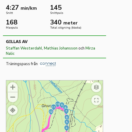
4:27
145
min/km
Snitt
Snittpuls
168
340
meter
Maxpuls
Total stigning (klocka)
GILLAS AV
Staffan Westerdahl
,
Mathias Johansson
och
Mirza
Nalic
Träningspass från
Visa
Avsluta
10
9
11
8
kartan
helskärmsläge
7
12
6
i
5
4
helskärmsläge