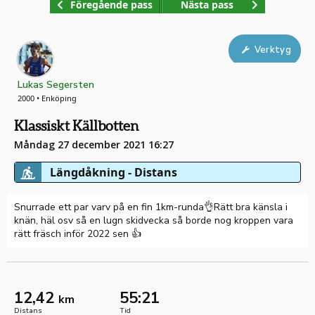
Föregående pass
Nästa pass
Verktyg
Lukas Segersten
2000 • Enköping
Klassiskt Källbotten
Måndag 27 december 2021 16:27
Längdåkning - Distans
Snurrade ett par varv på en fin 1km-runda👌Rätt bra känsla i
knän, häl osv så en lugn skidvecka så borde nog kroppen vara
rätt fräsch inför 2022 sen 👍
12,42
55:21
km
Distans
Tid