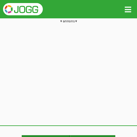
annons
Jämför passet med liknande
Kopiera till
Vill du radera detta träningspass?
Kopiera extra data
Ja, radera passet
Nej, avbryt
Kopiera
Avbryt