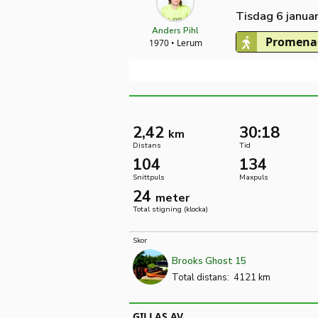
Tisdag 6 janua
Anders Pihl
Promenad
1970 • Lerum
2,42
30:18
km
Distans
Tid
104
134
Snittpuls
Maxpuls
24
meter
Total stigning (klocka)
Skor
Brooks Ghost 15
Total distans:
4121 km
GILLAS AV