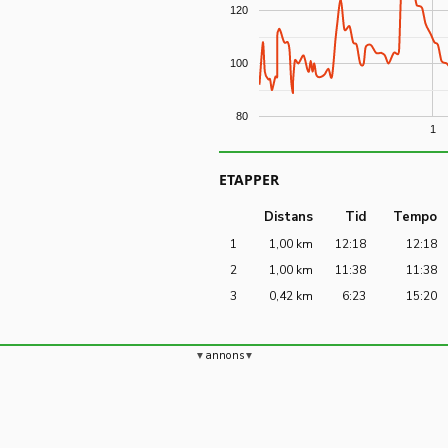
120
100
80
1
ETAPPER
Distans
Tid
Tempo
1
1,00 km
12:18
12:18
2
1,00 km
11:38
11:38
3
0,42 km
6:23
15:20
annons