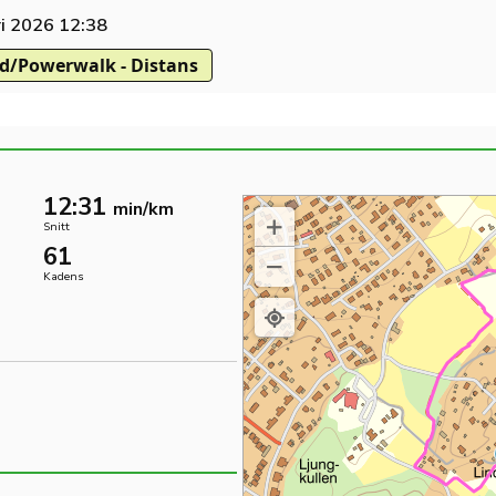
ri 2026 12:38
/Powerwalk - Distans
12:31
min/km
Snitt
61
Kadens