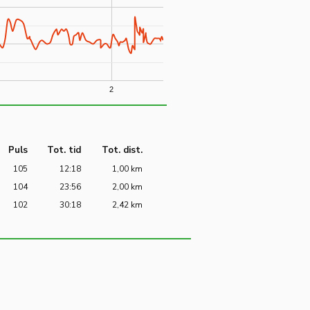
2
Puls
Tot. tid
Tot. dist.
105
12:18
1,00 km
104
23:56
2,00 km
102
30:18
2,42 km