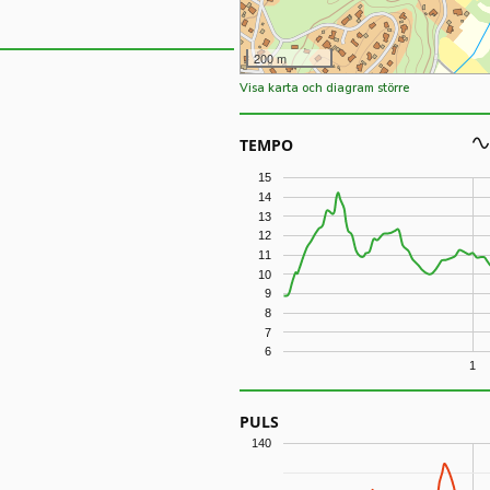
200 m
Visa karta och diagram större
TEMPO
15
14
13
12
11
10
9
8
7
6
1
PULS
140