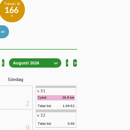
Tränat i år
166
h
 av
Augusti 2026
Söndag
v. 31
Cykel:
26,9 km
2
Total tid:
1:09:52
v. 32
Total tid:
0:00
9