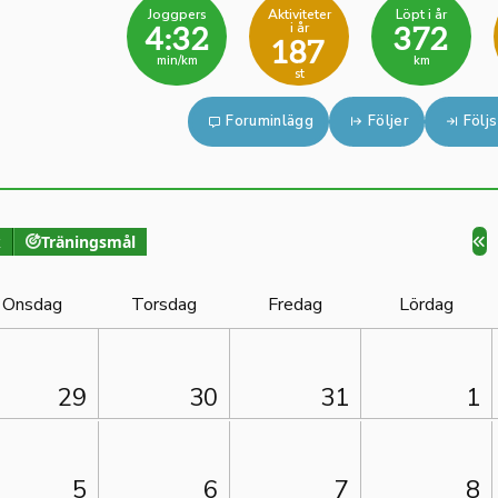
Joggpers
Aktiviteter
Löpt i år
i år
4:32
372
187
min/km
km
st
Foruminlägg
Följer
Följs
k
Träningsmål
Onsdag
Torsdag
Fredag
Lördag
29
30
31
1
5
6
7
8