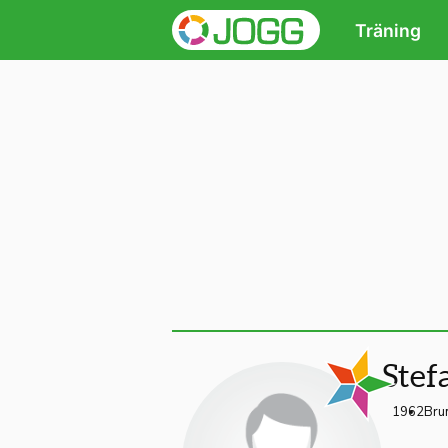
Träning
Stef
1962
Bru