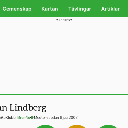
Gemenskap
Kartan
Tävlingar
Artiklar
annons
an Lindberg
nflo
Klubb:
Brunflo IF
Medlem sedan 6 juli 2007