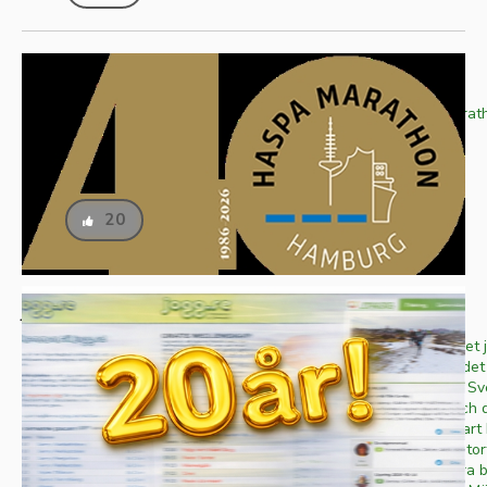
Hamburg Marathon
Ett försök att springa sub 2.35 i Hamburg Marat
Publicerad
2026-04-27
Skriven av
Oskar Grip
Ämne
Blogg
20
jogg.se fyller 20!
Den 15 mars 2006 registrerades domännamnet j
sajten tog sina första stapplande steg ut på det
världsomspännande nätet. 20 år senare är vi Sv
träningssajt med över 350 000 medlemmar och 
miljoner registrerade träningspass. Vi är såklart
glada över den utvecklingen och skickar ett stort 
som hjälpt oss komma dit vi är idag. För att fira 