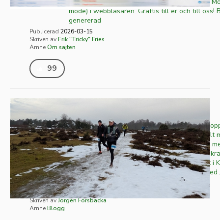
present som vi vet är efterlängtad av många: Mö
mode) i webbläsaren. Grattis till er och till oss! 
genererad
Publicerad
2026-03-15
Skriven av
Erik "Tricky" Fries
Ämne
Om sajten
99
Sandsjöbacka 60k - en lerfest!
I lördags gav jag mig iväg mot Göteborg och lop
Sandsjöbacka. För egen del tredje gången gillt 
funnits sedan 2014. Ett väloljat arrangemang me
distanser att välja på och väldigt mycket och k
traillöpning. 2016 sprang jag 44 km med start i
medan det 2018 blev 50 miles tillsammans med 
start...
Publicerad
2026-01-20
Skriven av
Jörgen Forsbacka
Ämne
Blogg