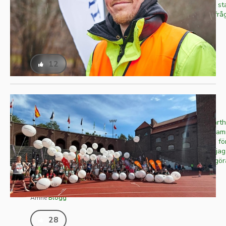
startlinjen. Inför Båstad Marathon som går av st
lördagen i juli passade vi på att ställa några frå
Publicerad
2026-06-24
Skriven av
Niklas Karlsson
Ämne
Inspiration
12
Stockholm Marathon - som farthållare!
Efter att ha sprungit några maror och även farthå
Helsingborg blev jag nyfiken på att göra detsa
Det har lixom aldrig blivit en Stockholmsmara fö
anmälde intresse och döm om min förvåning, ja
loppet – funderade mycket på hur jag skulle göra
Bokade...
Publicerad
2026-06-03
Skriven av
Jörgen Forsbacka
Ämne
Blogg
28