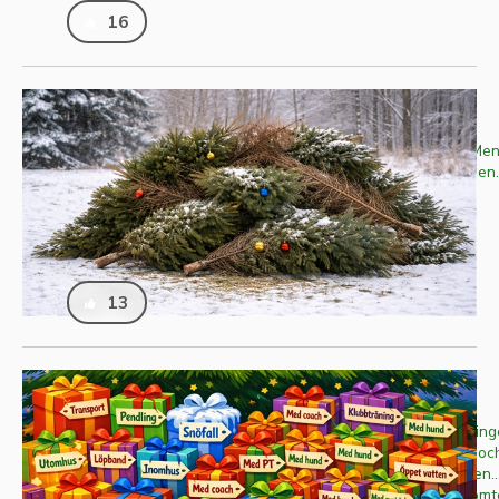
16
Tjugondag Knut, julen slut. Eller...?
På Tjugondag Knut är julen är officiellt slut. Men
utan kastar in ännu en julklapp i sista sekunden
Stjärnmedlemmar. Bilden är AI-genererad
Publicerad
2026-01-13
Skriven av
Erik "Tricky" Fries
Ämne
Om sajten
13
Julklappsetiketter till alla!
Nu är det dags för den årliga julklappsutdelning
funktioner på JOGG. I år blev det tre nyheter, oc
faktiskt etiketterna mer intressanta än paketen...
på artikeln för att läsa vad programmeringsto