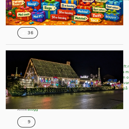
sig i säcken i år. Bilden är AI-genererad
Publicerad
2025-12-23
Skriven av
Erik "Tricky" Fries
Ämne
Om sajten
36
En ny tid tar sin början!
Det var allt bra länge sen sist men jag har haft
månader på sistone. Vet inte var jag ska börja 
skrev hade jag sprungit Helsingborg Marathon o
klubbläger i Breanäs. Hösten var fin men det var r
på jobbet med alla förändringar. Kanske inte på
men med FYRA...
Publicerad
2025-12-19
Skriven av
Jörgen Forsbacka
Ämne
Blogg
9