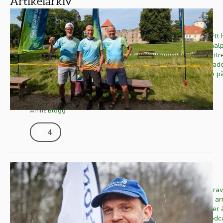
Artikelarkiv
Gauja Trail 100k - del 1
I oktober-25 dök detta lopp upp i mitt flöde. Ett 
lopp i Lettland som gick på fina stigar i nationa
längs floden med samma namn. Joakim blev intre
bokade in oss på den längsta distansen. Prata
Per som oxå blev intresserad. Mattias hängde på
var vi fyra. Veckan före loppet tvingades...
Publicerad
2026-08-05
Skriven av
Jörgen Forsbacka
Ämne
Blogg
4
Robins väg från idé till succé
Robin Isaksson började med att arrangera ultrav
året drog han igång Förslöv Trail och numera a
även Båstad Marathon. Som om inte det räcker ä
YouTuber med fokus på löpning och driver pod