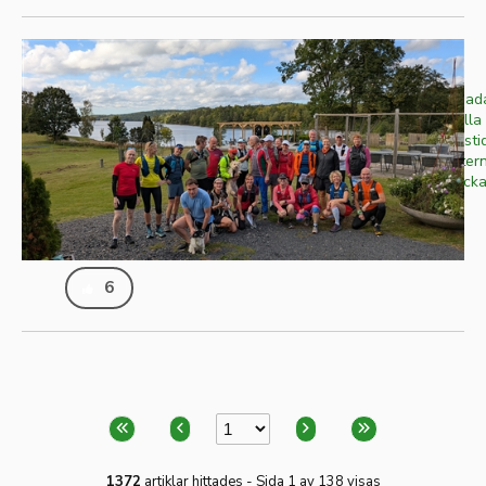
Höst på riktigt!
Tiden går och sommarens varma dagar och badan
svunna tider. Träden ändrar färg och under alla
gräsmatta som fortfarande är grön. Denna årstid
med lugn och ro samt förberedelser inför vinter
sköta uppvärmningen och det är dags att plocka i
Publicerad
2025-10-17
Skriven av
Jörgen Forsbacka
Ämne
Blogg
6
1372
artiklar hittades - Sida 1 av 138 visas