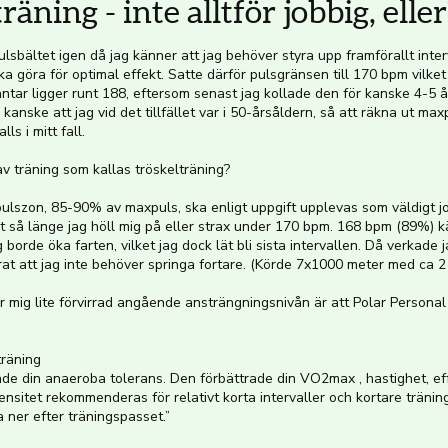
räning - inte alltför jobbig, eller
ulsbältet igen då jag känner att jag behöver styra upp framförallt interv
a göra för optimal effekt. Satte därför pulsgränsen till 170 bpm vilk
ntar ligger runt 188, eftersom senast jag kollade den för kanske 4-5 
 kanske att jag vid det tillfället var i 50-årsåldern, så att räkna ut m
ls i mitt fall.
v träning som kallas tröskelträning?
pulszon, 85-90% av maxpuls, ska enligt uppgift upplevas som väldigt jo
igt så länge jag höll mig på eller strax under 170 bpm. 168 bpm (89%) 
 borde öka farten, vilket jag dock lät bli sista intervallen. Då verkade j
t att jag inte behöver springa fortare. (Körde 7x1000 meter med ca 2 
mig lite förvirrad angående ansträngningsnivån är att Polar Personal 
räning
de din anaeroba tolerans. Den förbättrade din VO2max , hastighet, eff
nsitet rekommenderas för relativt korta intervaller och kortare träning
 ner efter träningspasset.”