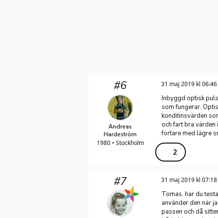
#6
31 maj 2019 kl 06:46
Inbyggd optisk puls
som fungerar. Optisk
konditinsvärden som
och fart bra värden 
Andreas
fortare med lägre sn
Hardeström
1980 • Stockholm
2
#7
31 maj 2019 kl 07:18
Tomas, har du test
använder den när ja
passen och då sitte