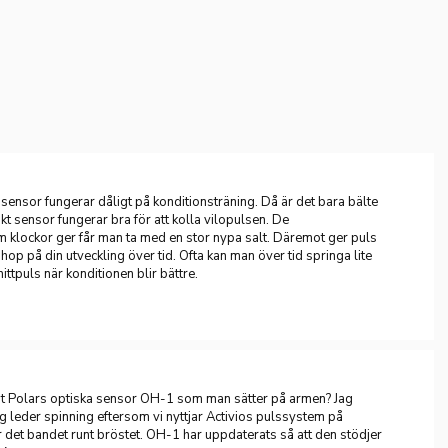
sensor fungerar dåligt på konditionsträning. Då är det bara bälte
t sensor fungerar bra för att kolla vilopulsen. De
 klockor ger får man ta med en stor nypa salt. Däremot ger puls
ihop på din utveckling över tid. Ofta kan man över tid springa lite
ittpuls när konditionen blir bättre.
at Polars optiska sensor OH-1 som man sätter på armen? Jag
g leder spinning eftersom vi nyttjar Activios pulssystem på
r det bandet runt bröstet. OH-1 har uppdaterats så att den stödjer