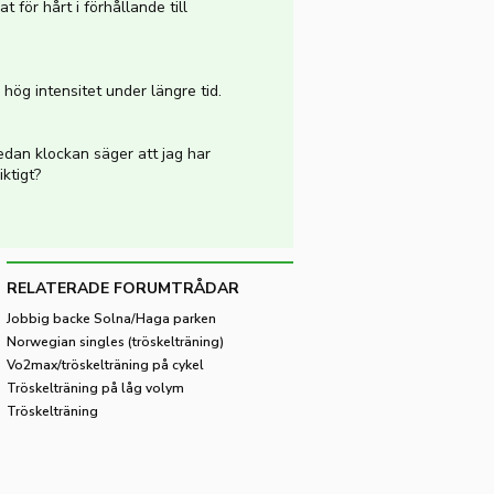
t för hårt i förhållande till
 hög intensitet under längre tid.
edan klockan säger att jag har
ktigt?
RELATERADE FORUMTRÅDAR
Jobbig backe Solna/Haga parken
Norwegian singles (tröskelträning)
Vo2max/tröskelträning på cykel
Tröskelträning på låg volym
Tröskelträning