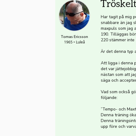
Tröskelt
Har tagit på mig p
snabbare än jag sk
maxpuls som jag a
190. Tilläggas bör
Tomas Ericsson
220 stämmer inte al
1965 • Luleå
Är det denna typ a
Att ligga i denna 
det var jättejobb
nästan som att jag
säga och acceptera
Vad som också gör 
följande:
”Tempo- och Maxt
Denna träning öka
Denna träningsinte
upp före och varva