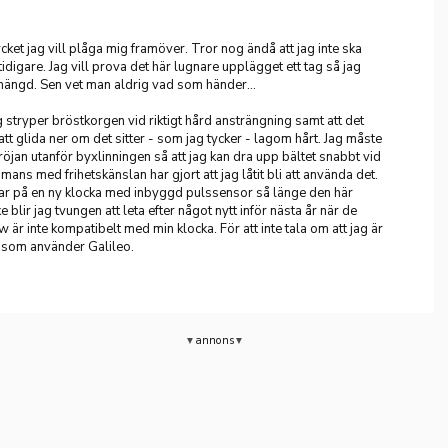
cket jag vill plåga mig framöver. Tror nog ändå att jag inte ska
 tidigare. Jag vill prova det här lugnare upplägget ett tag så jag
ängd. Sen vet man aldrig vad som händer...
g stryper bröstkorgen vid riktigt hård ansträngning samt att det
att glida ner om det sitter - som jag tycker - lagom hårt. Jag måste
 tröjan utanför byxlinningen så att jag kan dra upp bältet snabbt vid
mans med frihetskänslan har gjort att jag låtit bli att använda det.
gar på en ny klocka med inbyggd pulssensor så länge den här
 blir jag tvungen att leta efter något nytt inför nästa år när de
 är inte kompatibelt med min klocka. För att inte tala om att jag är
 som använder Galileo.
annons