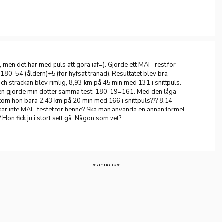
d, men det har med puls att göra iaf=). Gjorde ett MAF-rest för
180-54 (åldern)+5 (för hyfsat tränad). Resultatet blev bra,
r och sträckan blev rimlig, 8,93 km på 45 min med 131 i snittpuls.
sen gjorde min dotter samma test: 180-19=161. Med den låga
 kom hon bara 2,43 km på 20 min med 166 i snittpuls??? 8,14
kar inte MAF-testet för henne? Ska man använda en annan formel
Hon fick ju i stort sett gå. Någon som vet?
annons