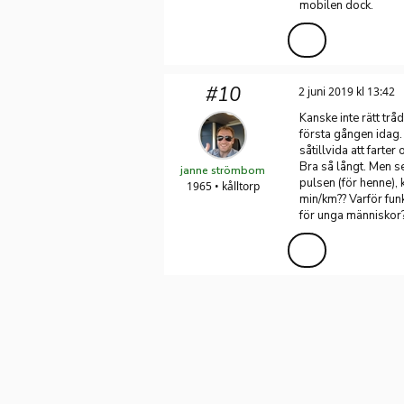
mobilen dock.
#10
2 juni 2019 kl 13:42
Kanske inte rätt trå
första gången idag. 
såtillvida att farte
Bra så långt. Men 
janne strömbom
pulsen (för henne),
1965 • kålltorp
min/km?? Varför fun
för unga människor? 