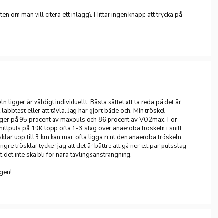
en om man vill citera ett inlägg?. Hittar ingen knapp att trycka på
n ligger är väldigt individuellt. Bästa sättet att ta reda på det är
 labbtest eller att tävla. Jag har gjort både och. Min tröskel
gger på 95 procent av maxpuls och 86 procent av VO2max. För
nittpuls på 10K lopp ofta 1-3 slag över anaeroba tröskeln i snitt.
ösklar upp till 3 km kan man ofta ligga runt den anaeroba tröskeln
ngre trösklar tycker jag att det är bättre att gå ner ett par pulsslag
tt det inte ska bli för nära tävlingsansträngning.
ngen!