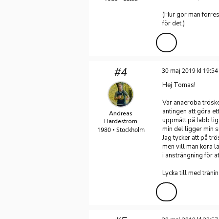
(Hur gör man förrest
för det.)
#4
30 maj 2019 kl 19:54
Hej Tomas!
Var anaeroba tröskel
antingen att göra ett
Andreas
uppmätt på labb li
Hardeström
min del ligger min s
1980 • Stockholm
Jag tycker att på tr
men vill man köra lä
i ansträngning för a
Lycka till med träni