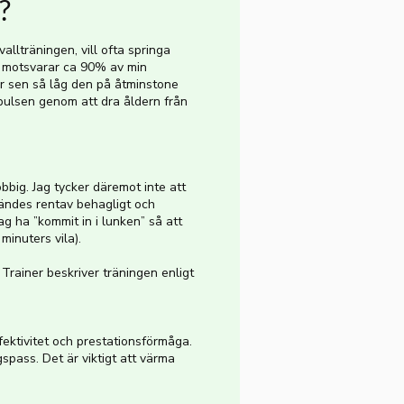
?
allträningen, vill ofta springa
et motsvarar ca 90% av min
år sen så låg den på åtminstone
axpulsen genom att dra åldern från
bbig. Jag tycker däremot inte att
kändes rentav behagligt och
ag ha ”kommit in i lunken” så att
minuters vila).
Trainer beskriver träningen enligt
ektivitet och prestationsförmåga.
spass. Det är viktigt att värma