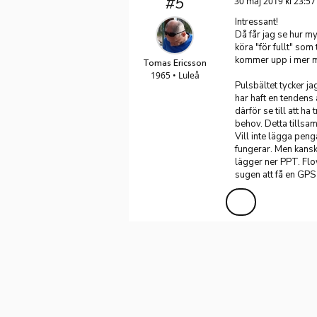
#5
30 maj 2019 kl 23:57
Intressant!
Då får jag se hur my
köra "för fullt" som
kommer upp i mer m
Tomas Ericsson
1965 • Luleå
Pulsbältet tycker ja
har haft en tendens 
därför se till att ha
behov. Detta tillsam
Vill inte lägga pen
fungerar. Men kanske
lägger ner PPT. Flow
sugen att få en GPS