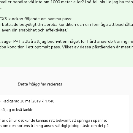
rvaller handlar väl inte om 1000 meter eller? I så fall skulle jag ha träna
.
RCX3-klockan följande om samma pass:
örbättrade betydligt din aeroba kondition och din förmåga att bibehålla
även din snabbhet och effektivitet.”
 säger PPT alltså att jag bedrivit en något för hård anaerob träning m
oba kondition i ett optimalt pass. Vilket av dessa påståenden är mest ri
Detta inlägg har raderats
Redigerad 30 maj 2019 kl 17:40
 så jag också tänkte.
 är då hur det kunde kännas rätt bekvämt att springa i spannet
om den sortens träning anses väldigt jobbig (läste om det på