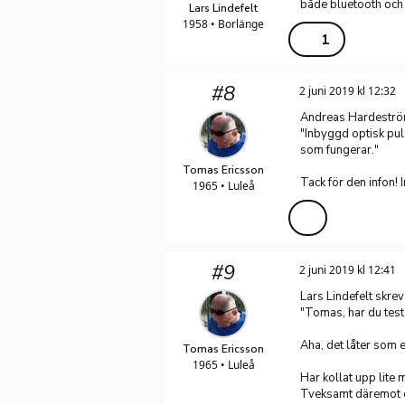
både bluetooth och
Lars Lindefelt
1958 • Borlänge
1
#8
2 juni 2019 kl 12:32
Andreas Hardeström
"Inbyggd optisk pul
som fungerar."
Tomas Ericsson
Tack för den infon! I
1965 • Luleå
#9
2 juni 2019 kl 12:41
Lars Lindefelt skre
"Tomas, har du tes
Aha, det låter som e
Tomas Ericsson
1965 • Luleå
Har kollat upp lite 
Tveksamt däremot o