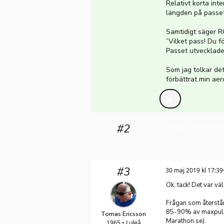
Relativt korta inte
längden på passet
Samtidigt säger 
”Vilket pass! Du f
Passet utvecklade 
Som jag tolkar det
förbättrat min aer
#2
30 maj 2019 kl 16:43
#3
30 maj 2019 kl 17:39
Ok, tack! Det var väl
Frågan som återstår
85-90% av maxpuls 
Tomas Ericsson
Marathon.se).
1965 • Luleå