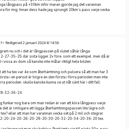
inga långpass på +30km inför maran gjorde jag det varannan
bra för mig. Innan dess hade jag sprungit 20km’s pass varje vecka
21
Redigerad 2 januari 2024 kl 14:56
ogram nu och i det är långpassen på slutet såhär långa:
27-35-25 där sista ligger 2v före. som ett exempel. men då är
t i vissa av dom så kanske inte målar riktigt hela bilden.
t att ha tex var 4e som återhämtning och pulsera så att man har 3
rsta i en period är högre än den första i förra perioden men inte
ra perioden. skulle kanske kunna se ut nåt sänt här i ditt fall:
28-32-36-24
g funkar nog bara om man redan är van att köra långpass varje
e det är rimligare att lägga återhämtningspassen lite lägre och
t tex? eller att man har varannan vecka set på 2 mil och stegrar
22-20-24-20-26-20-28-20-30-20-32-20-34-20-36-20 tex.
r jag knappast man ska behöva återhämta sig till nästa 30+-pass