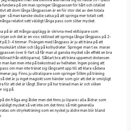
ka fundera på om man springer långpassen för hårt och istället
ativt att dom långa långpassen är en för stor del av den totala
r. så man kanske skulle satsa på att springa mer totalt sett
många relativt sett väldigt långa pass som sliter mycket.
nka på är att många upplägg är skrivna med elitlöpare som
örjan och det är en viss skillnad att springa långa långpass på 2-
et på 3-4 timmar. Poängen med långpass är ju att träna på att
muskulärt sliten och låg på kolhydrater. Springer man t.ex. maran
gpassen över 6-fart så får man ut ganska mycket sån effekt en bra
 skillnad från elitlöparna). Såklart bra att träna uppemot distansen
 man kan men inte på bekostnad av helheten. Ingen poäng att
pass om man inte tränat sig långsamt upp till att klara sådana
t menar jag. Finns ju ultralöpare som springer 50km på träning
 så det är ju inget magiskt som händer som gör att det är omöjligt
ra för att det är långt. Beror på hur tränad man är och vilken
r sig på.
på din fråga ang ålder men det finns ju löpare i alla åldrar som
väldigt mycket så vet inte om det finns så mkt generella
pratas om stryrketräning som en nyckel ju äldre man blir bland
e.