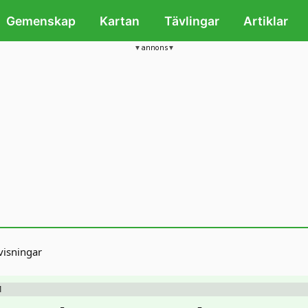
Gemenskap
Kartan
Tävlingar
Artiklar
annons
isningar
1