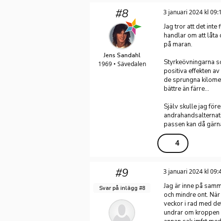
#8
3 januari 2024 kl 09:
Jag tror att det inte
handlar om att låta 
på maran.
Jens Sandahl
Styrkeövningarna so
1969 • Sävedalen
positiva effekten av
de sprungna kilomet
bättre än färre...
Själv skulle jag fö
andrahandsalternat
passen kan då gärn
4
#9
3 januari 2024 kl 09:
Jag är inne på samm
Svar på inlägg #8
och mindre ont. När 
veckor i rad med d
undrar om kroppen f