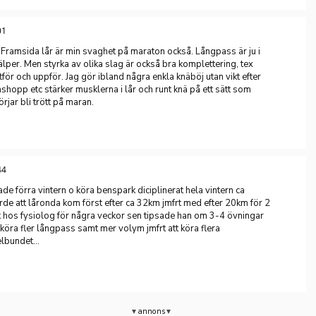
01
 Framsida lår är min svaghet på maraton också. Långpass är ju i
lper. Men styrka av olika slag är också bra komplettering, tex
ör och uppför. Jag gör ibland några enkla knäböj utan vikt efter
hopp etc stärker musklerna i lår och runt knä på ett sätt som
rjar bli trött på maran.
44
ade förra vintern o köra benspark diciplinerat hela vintern ca
rde att låronda kom först efter ca 32km jmfrt med efter 20km för 2
sök hos fysiolog för några veckor sen tipsade han om 3-4 övningar
 köra fler långpass samt mer volym jmfrt att köra flera
lbundet...
annons