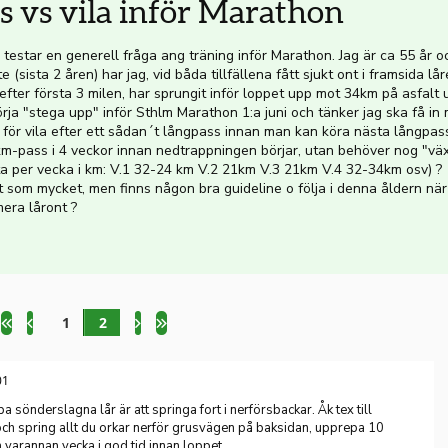
s vs vila inför Marathon
o testar en generell fråga ang träning inför Marathon. Jag är ca 55 år 
 (sista 2 åren) har jag, vid båda tillfällena fått sjukt ont i framsida lå
efter första 3 milen, har sprungit inför loppet upp mot 34km på asfalt 
örja "stega upp" inför Sthlm Marathon 1:a juni och tänker jag ska få i
för vila efter ett sådan´t långpass innan man kan köra nästa långpass 
km-pass i 4 veckor innan nedtrappningen börjar, utan behöver nog "väx
a per vecka i km: V.1 32-24 km V.2 21km V.3 21km V.4 32-34km osv) ?
llt som mycket, men finns någon bra guideline o följa i denna åldern n
mera låront ?
1
2
01
pa sönderslagna lår är att springa fort i nerförsbackar. Åk tex till
 spring allt du orkar nerför grusvägen på baksidan, upprepa 10
 varannan vecka i god tid innan loppet.