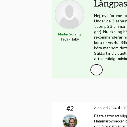
Långpas
Hej, ny i forumet 
Under de 2 senaste
tiden på 3 timmar 
ggr). Nu ska jag b
Martin Soläng
rekommenderar ni 
1969 • Täby
köra ex.vis 4st 34
köra mer som dett
Såklart individue
att samtidigt mini
#2
2 januari 2024 kl 13:
Bästa sättet att slip
Hammarbybacken och
ggr. Gör det var och