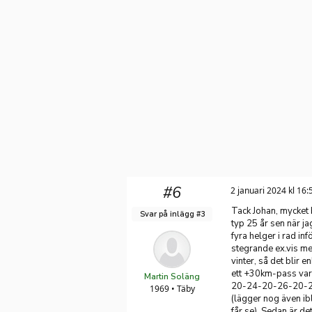
#6
2 januari 2024 kl 16:
Tack Johan, mycket 
Svar på inlägg #3
typ 25 år sen när j
fyra helger i rad in
stegrande ex.vis med
vinter, så det blir 
ett +30km-pass var 
Martin Soläng
20-24-20-26-20-2
1969 • Täby
(lägger nog även ib
får se). Sedan är det