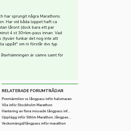
och har sprungit några Marathons.
ren. Har vid båda loppet haft ca
utan låront (dock bara ett par
n minst 4 st 30+km-pass innan. Vad
(tyvärr funkar det nog inte att
la uppåt" om ni förstår dvs typ
är återhämningen är sämre samt för
RELATERADE FORUMTRÅDAR
Premiärmilen vs långpass inför halvmaran
Vila inför Stockholm Marathon
Hantering av flera missade långpass inför marathon
Upplägg inför Sthlm Marathon, långpass och förkylning
Veckomängd/långpass inför marathon