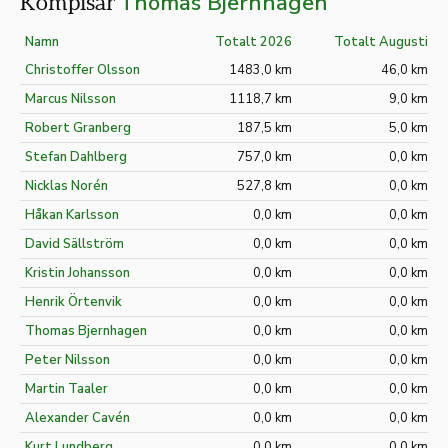
Thomas Bjernhagen
Kompisar
Namn
Totalt 2026
Totalt Augusti
Christoffer Olsson
1483,0 km
46,0 km
Marcus Nilsson
1118,7 km
9,0 km
Robert Granberg
187,5 km
5,0 km
Stefan Dahlberg
757,0 km
0,0 km
Nicklas Norén
527,8 km
0,0 km
Håkan Karlsson
0,0 km
0,0 km
David Sällström
0,0 km
0,0 km
Kristin Johansson
0,0 km
0,0 km
Henrik Örtenvik
0,0 km
0,0 km
Thomas Bjernhagen
0,0 km
0,0 km
Peter Nilsson
0,0 km
0,0 km
Martin Taaler
0,0 km
0,0 km
Alexander Cavén
0,0 km
0,0 km
Kurt Lundberg
0,0 km
0,0 km