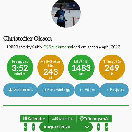
Christoffer Olsson
1988
Barkarby
Klubb:
FK Studenterna
Medlem sedan 4 april 2012
Joggpers
Aktiviteter
Löpt i år
Tränat i år
i år
3:52
1483
249
243
min/km
km
h
st
Visa profil
Foruminlägg
Följer
Följs av
Kalender
Statistik
Träningsmål
Augusti 2026