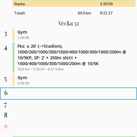
Styrka:
3:30:00
Totalt:
60,0 km
8:21:27
Vecka 32
3
Gym
1:45:00
4
Fks: u 20’ (->Stadion),
1000/200/1000/300/1000/400/1000/300/1000/200m @
10/5KP, SP: 2’ + 200m slött +
1000/400/1000/300/1000/200m @ 10/5K
15,8 km • 1:10:25 • 4:27 m/km
5
Gym
1:45:00
6
7
8
9