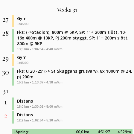
Vecka 31
27
Gym
1:45:00
28
Fks: (->Stadion), 800m @ 5KP, SP: 1’ + 200m slött, 10-
16x 400m @ 10KP, Pj 200m styggt, SP: 1’ + 200m slött,
800m @ 5KP
13,9 km • 1:04:54 • 4:40 m/km
29
Gym
1:45:00
30
Fks: u 20’-25’ (-> St Skuggans grusvarv), 8x 1000m @ Z4,
pj 200m
15,9 km • 1:13:37 • 4:38 m/km
31
1
Distans
18,0 km • 1:30:02 • 5:00 m/km
2
Distans
12,2 km • 1:02:54 • 5:10 m/km
Löpning:
60,0 km
4:51:27
4:52/km