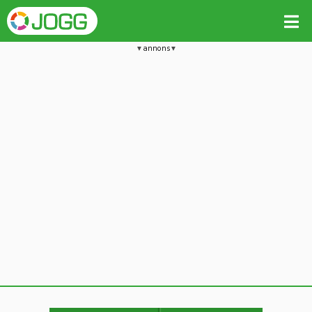
annons
Jämför passet med liknande
Kopiera till
Vill du radera detta träningspass?
Kopiera extra data
Ja, radera passet
Nej, avbryt
Kopiera
Avbryt