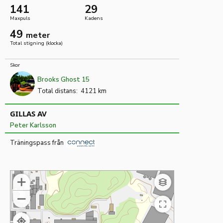
141
29
Maxpuls
Kadens
49
meter
Total stigning (klocka)
Skor
Brooks Ghost 15
Total distans:
4121 km
GILLAS AV
Peter Karlsson
Träningspass från
Visa
Avsluta
kartan
helskärmsläge