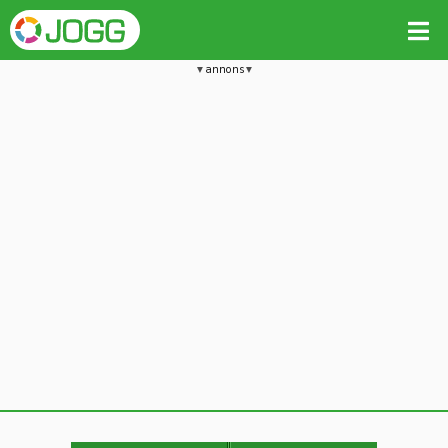
annons
Jämför passet med liknande
Kopiera till
Beräkna tider i Löparkalkylatorn
Vill du radera detta träningspass?
Kopiera extra data
Ja, radera passet
Nej, avbryt
Kopiera
Avbryt