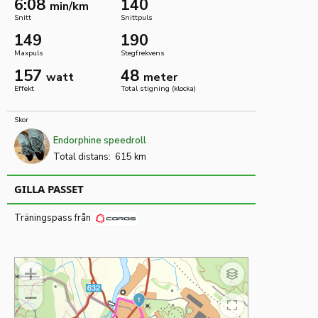
6:08
140
min/km
Snitt
Snittpuls
149
190
Maxpuls
Stegfrekvens
157
48
watt
meter
Effekt
Total stigning (klocka)
Skor
Endorphine speedroll
Total distans:
615 km
GILLA PASSET
Träningspass från
1
Visa
Avsluta