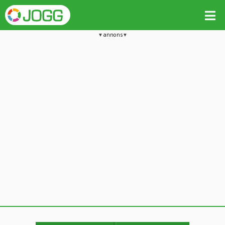
annons
Jämför passet med liknande
Kopiera till
Beräkna tider i Löparkalkylatorn
Vill du radera detta träningspass?
Kopiera extra data
Ja, radera passet
Nej, avbryt
Kopiera
Avbryt