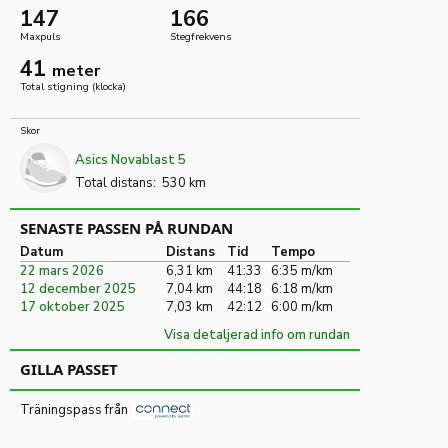
147
166
Maxpuls
Stegfrekvens
41
meter
Total stigning (klocka)
Skor
Asics Novablast 5
Total distans:
530 km
SENASTE PASSEN PÅ RUNDAN
Datum
Distans
Tid
Tempo
22 mars 2026
6,31 km
41:33
6:35 m/km
12 december 2025
7,04 km
44:18
6:18 m/km
17 oktober 2025
7,03 km
42:12
6:00 m/km
Visa detaljerad info om rundan
GILLA PASSET
Träningspass från