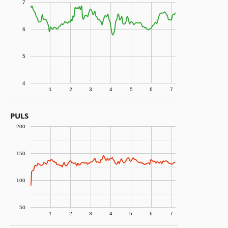
7
6
5
4
1
2
3
4
5
6
7
PULS
200
150
100
50
1
2
3
4
5
6
7