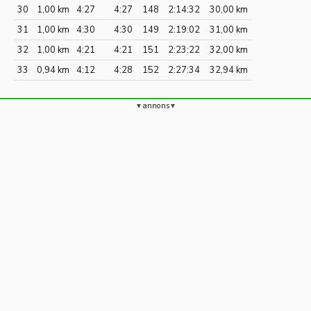
30
1,00 km
4:27
4:27
148
2:14:32
30,00 km
31
1,00 km
4:30
4:30
149
2:19:02
31,00 km
32
1,00 km
4:21
4:21
151
2:23:22
32,00 km
33
0,94 km
4:12
4:28
152
2:27:34
32,94 km
annons