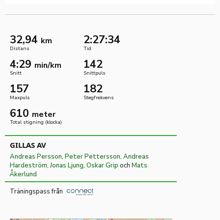
32,94
2:27:34
km
Distans
Tid
4:29
142
min/km
Snitt
Snittpuls
157
182
Maxpuls
Stegfrekvens
610
meter
Total stigning (klocka)
GILLAS AV
Andreas Persson
,
Peter Pettersson
,
Andreas
Hardeström
,
Jonas Ljung
,
Oskar Grip
och
Mats
Åkerlund
Träningspass från