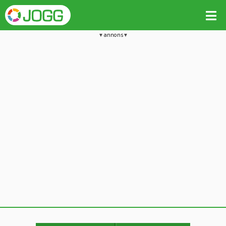
annons
Jämför passet med liknande
Kopiera till
Beräkna tider i Löparkalkylatorn
Vill du radera detta träningspass?
Kopiera extra data
Ja, radera passet
Nej, avbryt
Kopiera
Avbryt