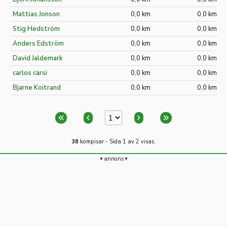
Mattias Jonson
0,0 km
0,0 km
Stig Hedström
0,0 km
0,0 km
Anders Edström
0,0 km
0,0 km
David Jaldemark
0,0 km
0,0 km
carlos carsi
0,0 km
0,0 km
Bjarne Koitrand
0,0 km
0,0 km
38
kompisar - Sida 1 av 2 visas.
annons