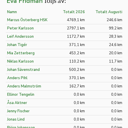
Eva Fridman
följs av:
Namn
Totalt 2026
Totalt Augusti
Marcus Österberg HSK
4769,1 km
246,6 km
Peter Karlsson
2797,1 km
99,2 km
Leif Andersson
1172,7 km
28,3 km
Johan Tigér
371,1 km
24,6 km
Mia Zetterberg
453,2 km
20,0 km
Niklas Karlsson
110,2 km
11,7 km
Johan Sävenstrand
500,2 km
0,0 km
Anders Pihl
370,1 km
0,0 km
Anders Malmström
162,7 km
0,0 km
Ellinor Tengelin
0,0 km
0,0 km
Åsa Aktner
0,0 km
0,0 km
Jenny Fischer
0,0 km
0,0 km
Jonas Lind
0,0 km
0,0 km
Björn Johansson
0,0 km
0,0 km