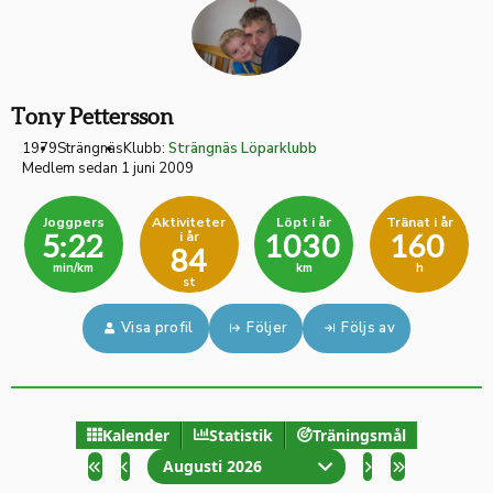
Tony Pettersson
1979
Strängnäs
Klubb:
Strängnäs Löparklubb
Medlem sedan 1 juni 2009
Joggpers
Aktiviteter
Löpt i år
Tränat i år
i år
5:22
1030
160
84
min/km
km
h
st
Visa profil
Följer
Följs av
Kalender
Statistik
Träningsmål
Augusti 2026